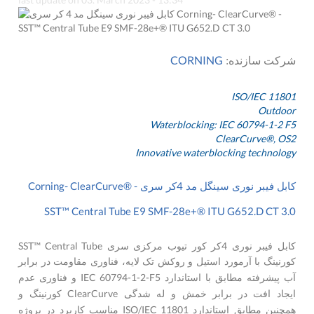
CORNING
شرکت سازنده:
ISO/IEC 11801
Outdoor
Waterblocking: IEC 60794-1-2 F5
ClearCurve®, OS2
Innovative waterblocking technology
Corning- ClearCurve® -
4
کابل فیبر نوری سینگل مد
کر سری
SST™ Central Tube E9 SMF-28e+® ITU G652.D CT 3.0
SST™ Central Tube
4
کابل فیبر نوری
کر کور تیوب مرکزی سری
کورنینگ با آرمورد استیل و روکش تک لایه، فناوری مقاومت در برابر
IEC 60794-1-2-F5
آب پیشرفته مطابق با استاندارد
و فناوری عدم
ClearCurve
ایجاد افت در برابر خمش و له شدگی
کورنینگ و
ISO/IEC 11801
همچنین مطابق استاندارد
مناسب کاربرد در پروژه