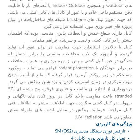
Indoor/ Outdoor
Outdoor
های
و همچنین
یا فضاهای باز با قابلیت
دفن مستقیم داخل خاک و یا عبور از کانال های کابل کشی می باشد،
backbone
که جهت تجهیز لینک های
شبکه های ساختاریافته در انواع
پروژه های فیبر نوری مورد استفاده قرار می گیرد.
کابل دارای شعاع خمش و انعطاف پذیری مناسبی بوده که اطمینان
بیشتر را در کابل کشی و نصب و سربندی فراهم مینماید.
کابل با بالاترین استاندارد جهت مقاومت در برابر نفوذ آب تولید
گردیده و آرمورد تک لایه، محافظت مناسبی را برابر احتمال له
شدگی در حین کابل کشی و پس از بهره برداری به همراه محافظت
rodent protection
در برابر جوندگان یا
فراهم می نماید ، ریپکورد
مستحکم در زیر روکش آرمورد قرار گرفته که مانع از آسیب دیدن
تیوب مرکزی در زمان استریپ کردن و برداشتن روکش می گردد.
SZ-
برخورداری از اندازه ی مناسب و فناوری قرقره پیچ رشته ای
stranded
باعث مقاومت بالای کابل در بروز تکان های ناگهانی و
سهولت در کابل کشی میگردد ، جهت اطلاعات بیشتر به اطلاعات فنی
کابل مراجعه فرمایید. روکش در مقابل اشعه های ماوراء بنقش
UV- radiation
مقاوم می باشد
.
ویژگی های کاربردی
:
SM (OS2)
• تارفیبر نوری سینگل مدسری
4
• تعداد کل تارهای نوری کابل :