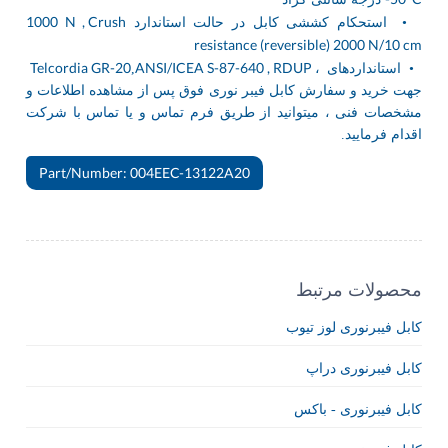
1000 N , Crush
• استحکام کششی کابل در حالت استاندارد
resistance (reversible) 2000 N/10 cm
Telcordia GR-20
ANSI/ICEA S-87-640 , RDUP ،
• استانداردهای
,
جهت خرید و سفارش کابل فیبر نوری فوق پس از مشاهده اطلاعات و
مشخصات فنی ، میتوانید از طریق
فرم تماس
و یا
تماس با شرکت
اقدام فرمایید.
Part/Number: 004EEC-13122A20
محصولات مرتبط
کابل فیبرنوری لوز تیوب
کابل فیبرنوری دراپ
کابل فیبرنوری - باکس