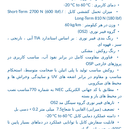
-20 °C to 60 °C
• دمای کاربری :
Short-Term 2700 N (600 lbf) /
• میزان تحمل کششی کابل :
Long-Term 810 N (180 lbf)
60 kg/km
• وزن در هر کیلومتر :
(OS2)
• گروه فیبر نوری:
TIA
• رنگ بندی فیبر نوری : بر اساس استاندارد
آبی ، نارنجی ،
سبز ، قهوه ای
• رنگ روکش : مشکی
• فناوری مقاومت کامل در برابر نفوذ آب، مناسب کاربری در
OSP
پروژهای خارجی
• روکش مناسب تولید با پلی اتیلن با ضخامت متوسط، استحکام
UV
مناسب و مقاوم در برابر اشعه های
و ساییدگی وخراش ها و
محیط های میکروبی
770
NEC
• مطابق با کد جهانی الکتریکی
به شماره
مناسب نصب
در محیط های باز و بسته
OS2
• تارهای فیبر نوری گروه سینگل مد
< 0.2
7.5
• تضعیف (میرایی) القایی تا شعاع
میلی متر
دسی بل
-20 °C to 60 °C
• دامنه عملکرد دمایی کابل
• قابلیت سفارش کابل با توانایی عملکرد در دماهای بسیار پایین تا
-50°C
درجه سانتی گراد